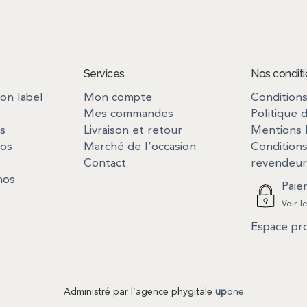
s
Services
Nos condit
on label
Mon compte
Conditions
Mes commandes
Politique 
es
Livraison et retour
Mentions 
nos
Marché de l’occasion
Conditions
Contact
revendeur
nos
Paie
Voir 
Espace pr
Administré par l’agence phygitale
up
one