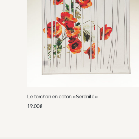
Le torchon en coton « Sérénité »
19.00
€
Choix des options