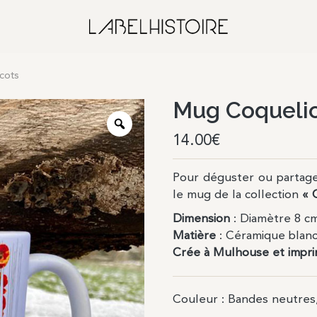
cots
Mug Coqueli
14.00
€
Pour déguster ou partager
le mug de la collection
« 
Dimension
: Diamètre 8 c
Matière
: Céramique blanch
Crée à Mulhouse et impr
Couleur
: Bandes neutres