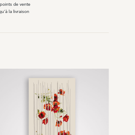
 points de vente
u’à la livraison