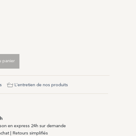
lanc
d blanc
u panier
s
L’entretien de nos produits
4h
raison en express 24h sur demande
chat | Retours simplifiés