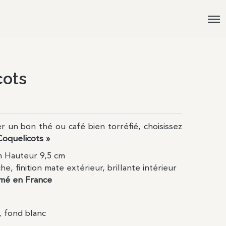
cots
 un bon thé ou café bien torréfié, choisissez
Coquelicots »
m Hauteur 9,5 cm
e, finition mate extérieur, brillante intérieur
imé en France
, fond blanc