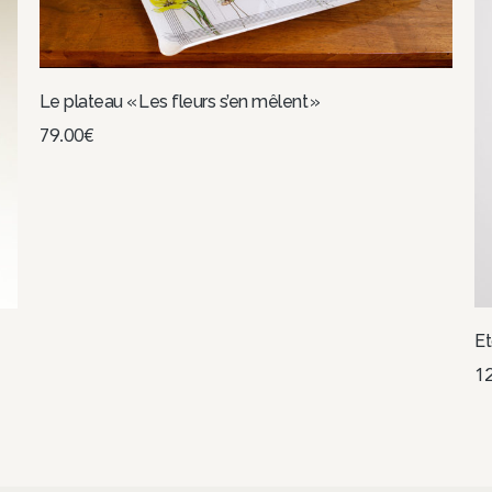
Le plateau « Les fleurs s’en mêlent »
79.00
€
Ajouter au panier
Et
1