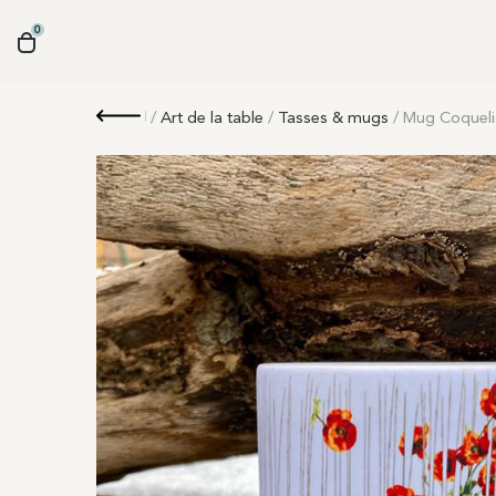
0
Retour
/
Art de la table
/
Tasses & mugs
/ Mug Coqueli