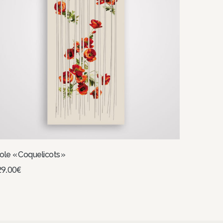
ole « Coquelicots »
29.00
€
Choix des options