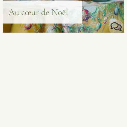
A
u
c
œ
u
r
d
e
N
o
ë
l
R
é
j
o
u
i
s
s
a
n
c
e