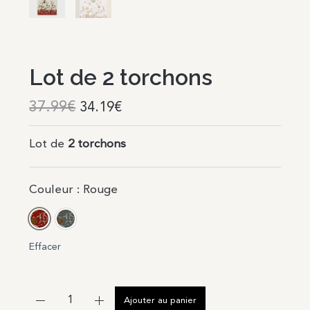
Lot de 2 torchons
37.99
€
34.19
€
Lot de
2 torchons
Couleur
: Rouge
Rouge
Bleu
Effacer
Ajouter au panier