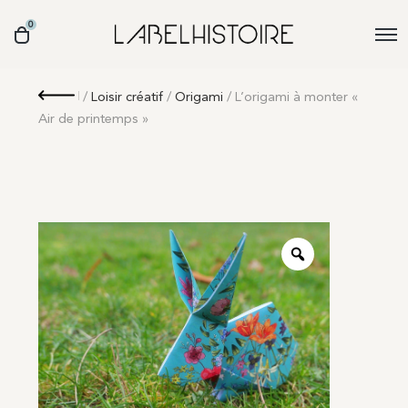
0
Retour
/
Loisir créatif
/
Origami
/ L’origami à monter «
Air de printemps »