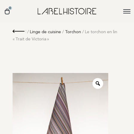
0
Retour
/
Linge de cuisine
/
Torchon
/ Le torchon en lin
« Trait de Victoria »