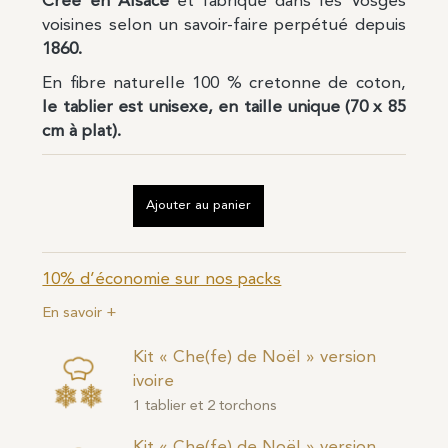
Créé en Alsace
et fabriqué dans les Vosges
voisines selon un savoir-faire perpétué depuis
1860.
En fibre naturelle 100 % cretonne de coton,
le tablier est unisexe, en taille unique (70 x 85
cm à plat).
Ajouter au panier
10% d’économie sur nos packs
En savoir +
Kit « Che(fe) de Noël » version
ivoire
1 tablier et 2 torchons
Kit « Che(fe) de Noël » version