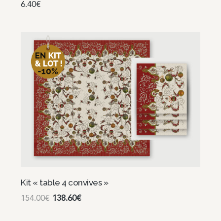
6.40
€
Choix des options
Kit « table 4 convives »
154.00
€
138.60
€
Choix des options