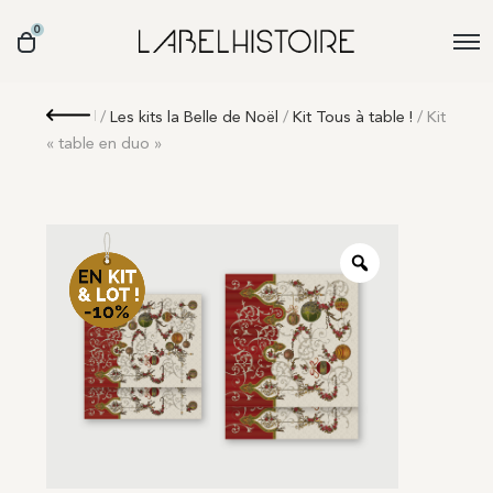
0
Retour
/
Les kits la Belle de Noël
/
Kit Tous à table !
/ Kit
« table en duo »